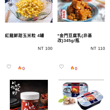
紅龍鮮甜玉米粒 4罐
*金門豆腐乳(非基
改)345g/瓶
NT 100
NT 110
0
0