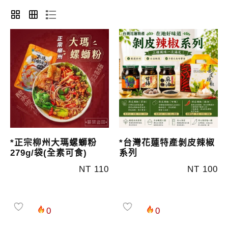
*正宗柳州大瑪螺螄粉
*台灣花蓮特產剝皮辣椒
279g/袋(全素可食)
系列
NT 110
NT 100
0
0