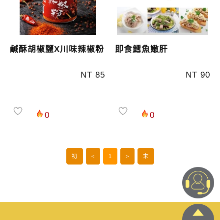
鹹酥胡椒鹽X川味辣椒粉
即食鱈魚嫩肝
NT 85
NT 90
0
0
初
<
1
>
末