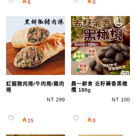
6
0
紅龍豬肉捲/牛肉捲/雞肉
晨一鮮食 去籽藥香黑橄
捲
欖 180g
NT 299
NT 100
15
0