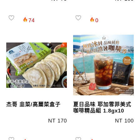
74
0
杰哥 韭菜/高麗菜盒子
夏日品味 耶加雪菲美式
咖啡精品組 1.8gx10
NT 170
NT 100