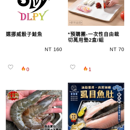
選挪威骰子鮭魚
*預購團-一次性自由裁
切萬用墊2盒/組
NT 160
NT 70
0
1