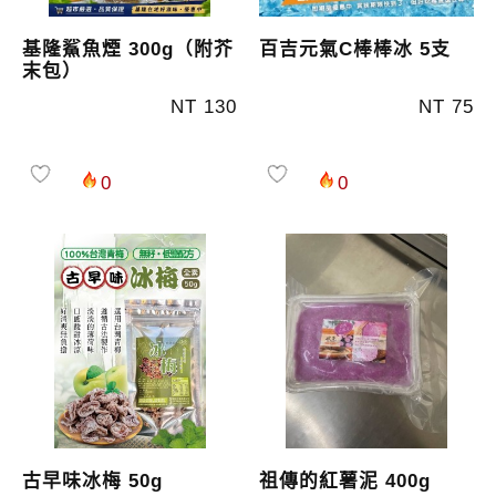
基隆鯊魚煙 300g（附芥
百吉元氣C棒棒冰 5支
末包）
NT 130
NT 75
0
0
古早味冰梅 50g
祖傳的紅薯泥 400g