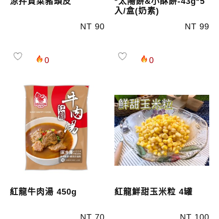
涼拌貢菜豬頭皮
*太陽餅&小酥餅-43g*5
入/盒(奶素)
NT 90
NT 99
0
0
紅龍牛肉湯 450g
紅龍鮮甜玉米粒 4罐
NT 70
NT 100