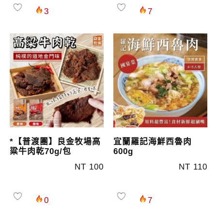
3
7
*【普渡團】良金牧場高
宜蘭羅記海鮮西魯肉
粱牛肉乾70g/包
600g
NT 100
NT 110
0
7