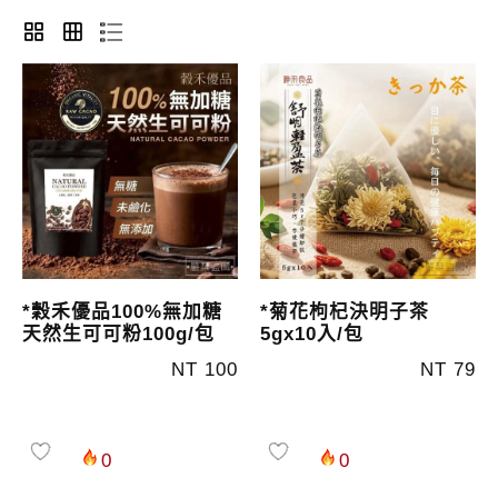
*穀禾優品100%無加糖
*菊花枸杞決明子茶
天然生可可粉100g/包
5gx10入/包
NT 100
NT 79
0
0