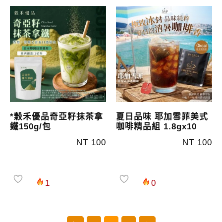
*穀禾優品奇亞籽抹茶拿
夏日品味 耶加雪菲美式
鐵150g/包
咖啡精品組 1.8gx10
NT 100
NT 100
1
0