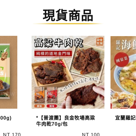
現貨商品
0g)
*【普渡團】良金牧場高粱
宜蘭羅記
牛肉乾70g/包
NT 170
NT 100