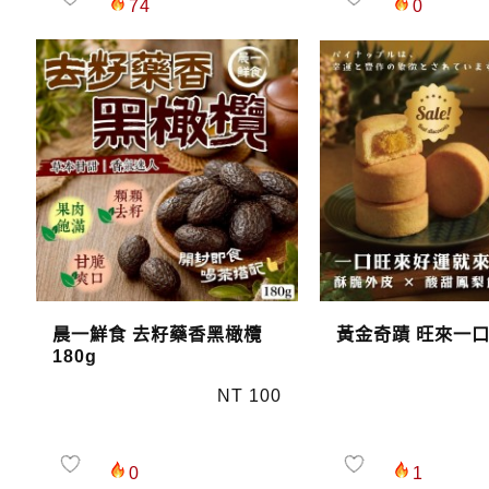
74
0
晨一鮮食 去籽藥香黑橄欖
黃金奇蹟 旺來一口酥
180g
NT 100
0
1