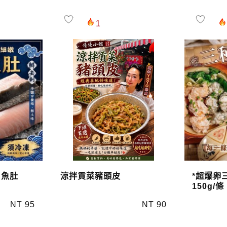
1
目魚肚
涼拌貢菜豬頭皮
*超爆卵
150g/條
NT 95
NT 90