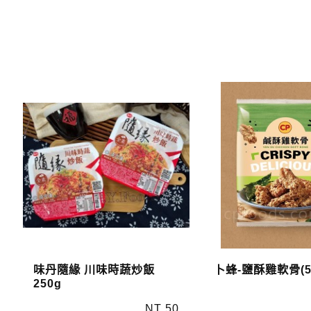
味丹隨緣 川味時蔬炒飯
卜蜂-鹽酥雞軟骨(50
250g
NT 50