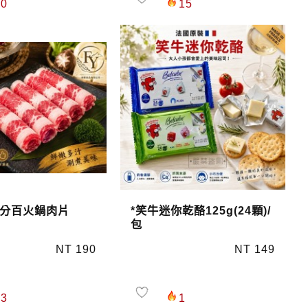
0
15
分百火鍋肉片
*笑牛迷你乾酪125g(24顆)/
包
NT 190
NT 149
3
1